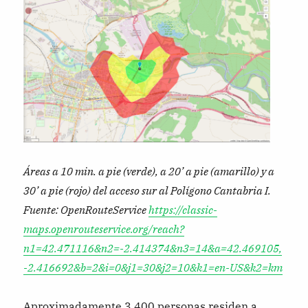
Áreas a 10 min. a pie (verde), a 20’ a pie (amarillo) y a
30’ a pie (rojo) del acceso sur al Polígono Cantabria I.
Fuente: OpenRouteService
https://classic-
maps.openrouteservice.org/reach?
n1=42.471116&n2=-2.414374&n3=14&a=42.469105,
-2.416692&b=2&i=0&j1=30&j2=10&k1=en-US&k2=km
Aproximadamente 3.400 personas residen a