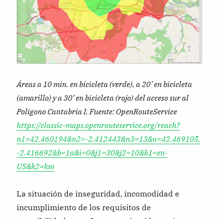
Áreas a 10 min. en bicicleta (verde), a 20’ en bicicleta
(amarillo) y a 30’ en bicicleta (rojo) del acceso sur al
Polígono Cantabria I. Fuente: OpenRouteService
https://classic-maps.openrouteservice.org/reach?
n1=42.460194&n2=-2.412443&n3=13&a=42.469105,
-2.416692&b=1a&i=0&j1=30&j2=10&k1=en-
US&k2=km
La situación de inseguridad, incomodidad e
incumplimiento de los requisitos de