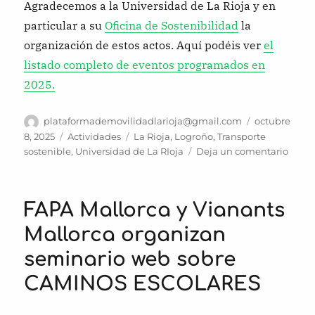
Agradecemos a la Universidad de La Rioja y en
particular a su
Oficina de Sostenibilidad
la
organización de estos actos. Aquí podéis ver
el
listado completo de eventos programados en
2025.
Autor
Publicado
plataformademovilidadlarioja@gmail.com
octubre
el
Categorías
Etiquetas
8, 2025
Actividades
La Rioja
,
Logroño
,
Transporte
en
sostenible
,
Universidad de La RIoja
Deja un comentario
La
pmL
colab
FAPA Mallorca y Vianants
en
la
Mallorca organizan
sema
seminario web sobre
de
movil
CAMINOS ESCOLARES
2025
de
la