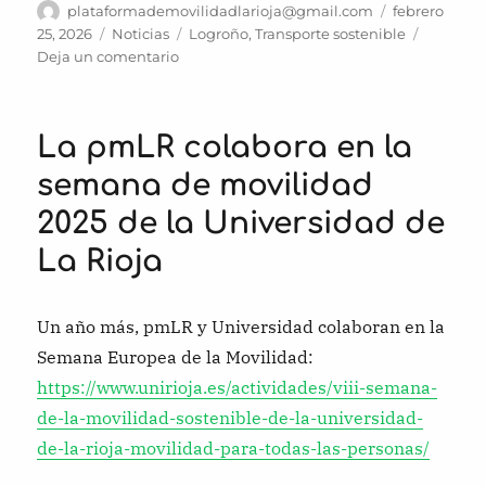
Autor
Publicado
plataformademovilidadlarioja@gmail.com
febrero
el
Categorías
Etiquetas
25, 2026
Noticias
Logroño
,
Transporte sostenible
en
Deja un comentario
Logroño
lanza
encuesta
La pmLR colabora en la
sobre
autobuses
semana de movilidad
–
2025 de la Universidad de
¿la
completamos?
La Rioja
Un año más, pmLR y Universidad colaboran en la
Semana Europea de la Movilidad:
https://www.unirioja.es/actividades/viii-semana-
de-la-movilidad-sostenible-de-la-universidad-
de-la-rioja-movilidad-para-todas-las-personas/