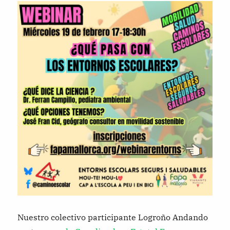
Unive
de
La
Rioja
Nuestro colectivo participante Logroño Andando