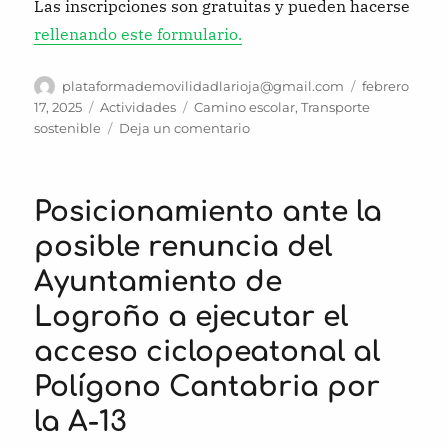
Las inscripciones son gratuitas y pueden hacerse
rellenando este formulario.
Autor
Publicado
plataformademovilidadlarioja@gmail.com
febrero
el
Categorías
Etiquetas
17, 2025
Actividades
Camino escolar
,
Transporte
en
sostenible
Deja un comentario
FAPA
Mallorca
y
Posicionamiento ante la
Vianants
Mallorca
posible renuncia del
organizan
Ayuntamiento de
seminario
web
Logroño a ejecutar el
sobre
CAMINOS
acceso ciclopeatonal al
ESCOLARES
Polígono Cantabria por
la A-13