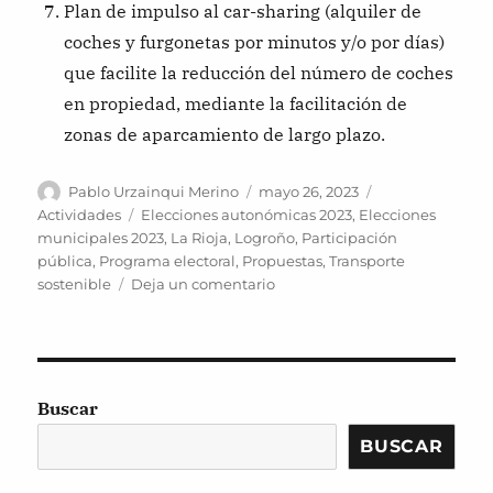
Plan de impulso al car-sharing (alquiler de
coches y furgonetas por minutos y/o por días)
que facilite la reducción del número de coches
en propiedad, mediante la facilitación de
zonas de aparcamiento de largo plazo.
Autor
Publicado
Categorías
Pablo Urzainqui Merino
mayo 26, 2023
el
Etiquetas
Actividades
Elecciones autonómicas 2023
,
Elecciones
municipales 2023
,
La Rioja
,
Logroño
,
Participación
pública
,
Programa electoral
,
Propuestas
,
Transporte
en
sostenible
Deja un comentario
Propuestas
para
las
elecciones
municipales
Buscar
y
autonómicas
BUSCAR
2023