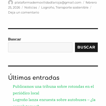
Autor
Publicado
plataformademovilidadlarioja@gmail.com
febrero
el
Categorías
Etiquetas
25, 2026
Noticias
Logroño
,
Transporte sostenible
en
Deja un comentario
Logroño
lanza
encuesta
sobre
autobuses
Buscar
–
¿la
BUSCAR
completamos?
Últimas entradas
Publicamos una tribuna sobre rotondas en el
periódico local
Logroño lanza encuesta sobre autobuses – ¿la